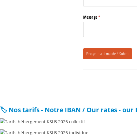
Message
(requis)
*
Envoyer ma demande / Submit
🏷️ Nos tarifs - Notre IBAN / Our rates - our