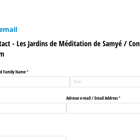
 email
act - Les Jardins de Méditation de Samyé / Co
um
nd Family Name
(requis)
*
Adresse e-mail /​ Email Address
(requis)
*