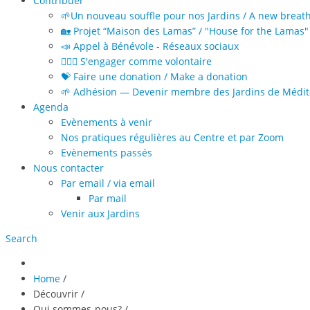
Contribuer
🌱Un nouveau souffle pour nos Jardins / A new breat
🏡 Projet “Maison des Lamas” / "House for the Lamas" 
📣 Appel à Bénévole - Réseaux sociaux
🙋🏻‍♀️ S'engager comme volontaire
💝 Faire une donation / Make a donation
🌱 Adhésion — Devenir membre des Jardins de Médita
Agenda
Evènements à venir
Nos pratiques régulières au Centre et par Zoom
Evènements passés
Nous contacter
Par email / via email
Par mail
Venir aux Jardins
Search
Home
/
Découvrir
/
Qui sommes-nous?
/