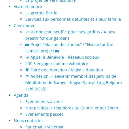
Le projet de Permaculture
Vivre et mourir
Le groupe Bardo
Services aux personnes défuntes et à leur famille
Contribuer
🌱Un nouveau souffle pour nos Jardins / A new
breath for our gardens
🏡 Projet “Maison des Lamas” / "House for the
Lamas" project 🏡
📣 Appel à Bénévole - Réseaux sociaux
🙋🏻‍♀️ S'engager comme volontaire
💝 Faire une donation / Make a donation
🌱 Adhésion — Devenir membre des Jardins de
Méditation de Samyé - Kagyu Samye Ling Belgium
asbl (KSLB)
Agenda
Evènements à venir
Nos pratiques régulières au Centre et par Zoom
Evènements passés
Nous contacter
Par email / via email