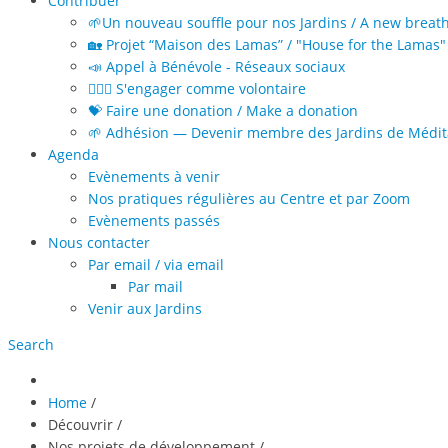
Contribuer
🌱Un nouveau souffle pour nos Jardins / A new breat
🏡 Projet “Maison des Lamas” / "House for the Lamas" 
📣 Appel à Bénévole - Réseaux sociaux
🙋🏻‍♀️ S'engager comme volontaire
💝 Faire une donation / Make a donation
🌱 Adhésion — Devenir membre des Jardins de Médita
Agenda
Evènements à venir
Nos pratiques régulières au Centre et par Zoom
Evènements passés
Nous contacter
Par email / via email
Par mail
Venir aux Jardins
Search
Home
/
Découvrir
/
Nos projets de développement
/