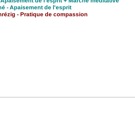
 Apaisement de l'esprit + Marche méditative
né - Apaisement de l'esprit
nrézig - Pratique de compassion
ns de Méditation de Samyé