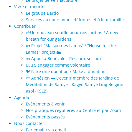
Le projet de Permaculture
Vivre et mourir
Le groupe Bardo
Services aux personnes défuntes et à leur famille
Contribuer
🌱Un nouveau souffle pour nos Jardins / A new
breath for our gardens
🏡 Projet “Maison des Lamas” / "House for the
Lamas" project 🏡
📣 Appel à Bénévole - Réseaux sociaux
🙋🏻‍♀️ S'engager comme volontaire
💝 Faire une donation / Make a donation
🌱 Adhésion — Devenir membre des Jardins de
Méditation de Samyé - Kagyu Samye Ling Belgium
asbl (KSLB)
Agenda
Evènements à venir
Nos pratiques régulières au Centre et par Zoom
Evènements passés
Nous contacter
Par email / via email