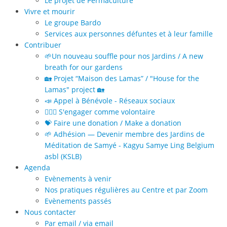
Le projet de Permaculture
Vivre et mourir
Le groupe Bardo
Services aux personnes défuntes et à leur famille
Contribuer
🌱Un nouveau souffle pour nos Jardins / A new
breath for our gardens
🏡 Projet “Maison des Lamas” / "House for the
Lamas" project 🏡
📣 Appel à Bénévole - Réseaux sociaux
🙋🏻‍♀️ S'engager comme volontaire
💝 Faire une donation / Make a donation
🌱 Adhésion — Devenir membre des Jardins de
Méditation de Samyé - Kagyu Samye Ling Belgium
asbl (KSLB)
Agenda
Evènements à venir
Nos pratiques régulières au Centre et par Zoom
Evènements passés
Nous contacter
Par email / via email