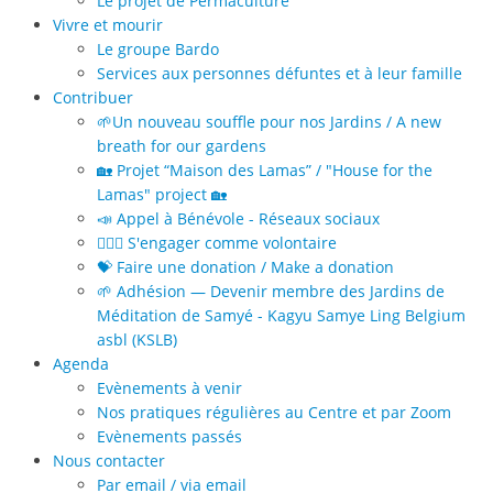
Le projet de Permaculture
Vivre et mourir
Le groupe Bardo
Services aux personnes défuntes et à leur famille
Contribuer
🌱Un nouveau souffle pour nos Jardins / A new
breath for our gardens
🏡 Projet “Maison des Lamas” / "House for the
Lamas" project 🏡
📣 Appel à Bénévole - Réseaux sociaux
🙋🏻‍♀️ S'engager comme volontaire
💝 Faire une donation / Make a donation
🌱 Adhésion — Devenir membre des Jardins de
Méditation de Samyé - Kagyu Samye Ling Belgium
asbl (KSLB)
Agenda
Evènements à venir
Nos pratiques régulières au Centre et par Zoom
Evènements passés
Nous contacter
Par email / via email